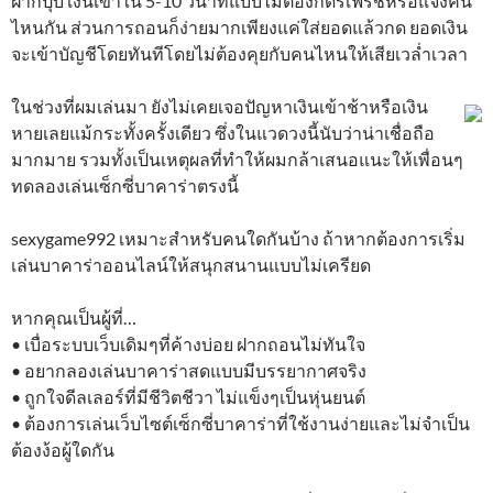
ฝากปุ๊บ เงินเข้าใน 5-10 วินาทีแบบไม่ต้องกดรีเฟรชหรือแจ้งคน
ไหนกัน ส่วนการถอนก็ง่ายมากเพียงแค่ใส่ยอดแล้วกด ยอดเงิน
จะเข้าบัญชีโดยทันทีโดยไม่ต้องคุยกับคนไหนให้เสียเวล่ำเวลา
ในช่วงที่ผมเล่นมา ยังไม่เคยเจอปัญหาเงินเข้าช้าหรือเงิน
หายเลยแม้กระทั้งครั้งเดียว ซึ่งในแวดวงนี้นับว่าน่าเชื่อถือ
มากมาย รวมทั้งเป็นเหตุผลที่ทำให้ผมกล้าเสนอแนะให้เพื่อนๆ
ทดลองเล่นเซ็กซี่บาคาร่าตรงนี้
sexygame992 เหมาะสำหรับคนใดกันบ้าง ถ้าหากต้องการเริ่ม
เล่นบาคาร่าออนไลน์ให้สนุกสนานแบบไม่เครียด
หากคุณเป็นผู้ที่…
• เบื่อระบบเว็บเดิมๆที่ค้างบ่อย ฝากถอนไม่ทันใจ
• อยากลองเล่นบาคาร่าสดแบบมีบรรยากาศจริง
• ถูกใจดีลเลอร์ที่มีชีวิตชีวา ไม่แข็งๆเป็นหุ่นยนต์
• ต้องการเล่นเว็บไซต์เซ็กซี่บาคาร่าที่ใช้งานง่ายและไม่จำเป็น
ต้องง้อผู้ใดกัน