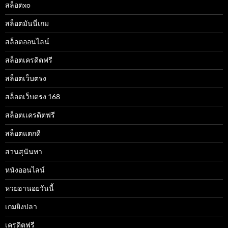
สล็อตxo
สล็อตมันนี่เกม
สล็อตออนไลน์
สล็อตเครดิตฟรี
สล็อตเว็บตรง
สล็อตเว็บตรง 168
สล็อตเเครดิตฟรี
สล็อตแตกดี
สวนสุนันทา
หนังออนไลน์
หวยฮานอยวันนี้
เกมยิงปลา
เครดิตฟรี