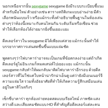
นอกเหนือจากนั้น
sexygame
sexygame ยังมีระบบระเบียบชี้แนะ
สำหรับมือใหม่ ตัวอย่างเช่น ตารางสถิติเกมแบบอ่านง่าย มีตัว
เลือกพนันแบบเร็ว หรือแม้กระทั้งคำอธิบายพื้นฐานในห้องเล่น
ต่างๆว่าห้องนี้เหมาะกับคนไหนกัน ระดับเริ่มหรือเซียน ช่วย
ทำให้เลือกห้องได้ง่ายมากยิ่งขึ้นเยอะแยะ
ดีลเลอร์สาวใน sexygame มิได้เพียงแค่สวย แม้กระนั้นทำให้
บรรยากาศการเล่นสดชื่นขึ้นแบบแจ่มชัด
พูดตรงๆว่าไพ่บาคาร่าอาจจะเป็นเกมที่ข้อตกลงง่าย แต่ถ้าเกิด
ดีลเลอร์ดูไม่อิน เกมก็หมดเสน่ห์ไปเยอะแยะ แม้กระนั้น
sexygame กลับทำให้ผมกลับมาติดไพ่บาคาร่าอีกรอบ ด้วยดีล
เลอร์สาวที่ไม่ใช่แค่ใบหน้าน่ารักน่าเอ็นดู แต่ว่ายังมีเอนเนอร์จี
ความแจ่มใส รวมทั้งอัธยาศัยที่ทำให้เกิดความรู้สึกเสมือนเล่น
อยู่ในคาสิโนจริงๆ
เซ็กซี่บาคาร่า ทุกห้องถ่ายทอดสดแบบเรียลไทม์ ภาพชัด แสง
สว่างดี และเสียงคมชัดแบบ HD ที่สำคัญคือดีลเลอร์แต่ละคน