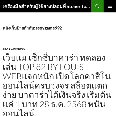
ค้นหา
เครื่องมือสำหรับผู้ใช้ยางปลอมที่ Stoner Toolbox
ข้าม
เมนูหลัก
ไป
ยัง
เนื้อหา
คลังเก็บป้ายกำกับ: sexygame992
SEXYGAME992
เว็บแม่ เซ็กซี่บาคาร่า ทดลอง
เล่น TOP 82 BY LOUIS
WEBแจกหนัก เปิดโลกคาสิโน
ออนไลน์ครบวงจร สล็อตแตก
ง่าย บาคาร่าได้เงินจริง เริ่มต้น
แค่ 1 บาท 28 ธ.ค. 2568 พนัน
ออนไลน์