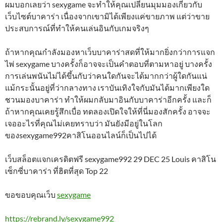
ผมบอกเลยว่า sexygame จะทำให้คุณเปลี่ยนมุมมองเกี่ยวกับ
เว็บไซต์บาคาร่า เนื่องจากเขามิได้เพียงแค่ขายภาพ แต่ว่าขาย
ประสบการณ์ที่ทำให้คนเล่นอินกับเกมจริงๆ
ถ้าหากคุณกำลังมองหาเว็บบาคาร่าสดที่ให้มากยิ่งกว่าการแจก
ไพ่ sexygame บางครั้งก็อาจจะเป็นคำตอบที่ตามหาอยู่ บางครั้ง
การเล่นพนันไม่ได้ขึ้นกับว่าคนใดกันจะได้มากกว่าผู้ใดกันแน่
แม้กระนั้นอยู่ที่ว่ากลางทาง เราบันเทิงใจกับมันได้มากเพียงใด
ชวนมองบาคาร่า ทำให้ผมกลับมาอินกับบาคาร่าอีกครั้ง และก็
ถ้าหากคุณเคยรู้สึกเบื่อ ทดลองเปิดใจให้ที่นี่มองสักครั้ง อาจจะ
เจออะไรที่คุณไม่เคยทราบว่า มันยังมีอยู่ในโลก
ของsexygame992คาสิโนออนไลน์ก็เป็นไปได้
เว็บสล็อตแจกเครดิตฟรี sexygame992 29 DEC 25 Louis คาสิโน
เซ็กซี่บาคาร่า ที่ฮิตที่สุด Top 22
ขอขอบคุณเว็บ
sexygame
https://rebrand.ly/sexygame992