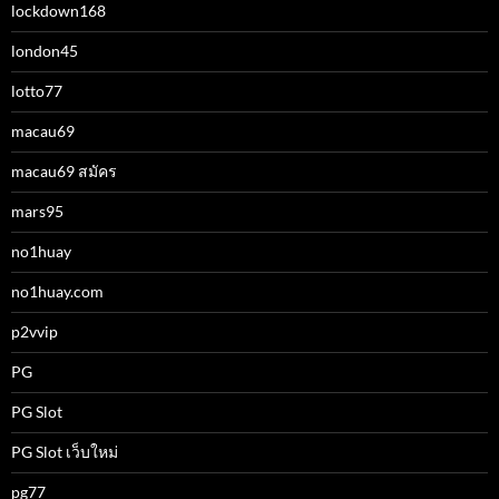
lockdown168
london45
lotto77
macau69
macau69 สมัคร
mars95
no1huay
no1huay.com
p2vvip
PG
PG Slot
PG Slot เว็บใหม่
pg77