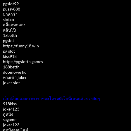
pgslot99
pussy888
บาคาร่า
slotxo
สล็อตทดลอง
คลิปโป๊
1xbetth
pgslot
https://funny18.win
pg slot
kiss918
https://pgslotth.games
188betth
doomovie hd
ทางเข้า joker
joker slot
เว็บสล็อตและบาคาร่าของโครตดีเว็บนี้เล่นแล้วรวยจัดๆ
918kiss
joker123
ดูหนัง
sagame
joker123
ดูหนังออนไลน์