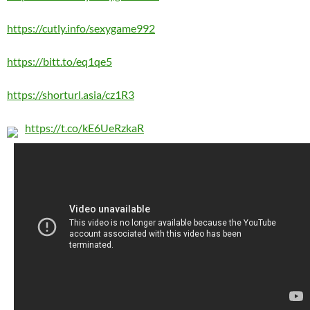
https://cutly.info/sexygame992
https://bitt.to/eq1qe5
https://shorturl.asia/cz1R3
https://t.co/kE6UeRzkaR