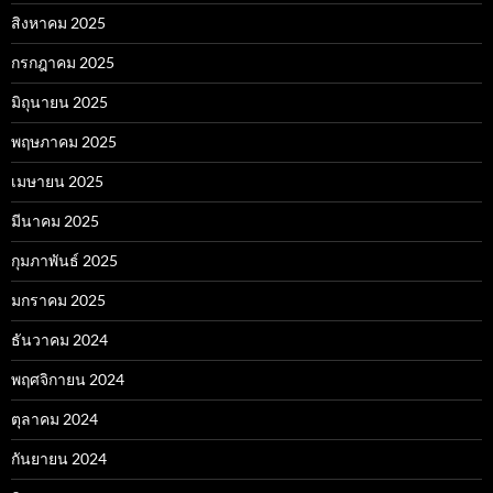
สิงหาคม 2025
กรกฎาคม 2025
มิถุนายน 2025
พฤษภาคม 2025
เมษายน 2025
มีนาคม 2025
กุมภาพันธ์ 2025
มกราคม 2025
ธันวาคม 2024
พฤศจิกายน 2024
ตุลาคม 2024
กันยายน 2024