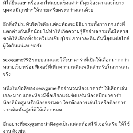
มิได้ยืนเฉยๆหรือแจกไพ่แบบแข็งแต่ว่ามีคุย จ้องตา และก็บาง
บุคคลมีมุกขำๆให้หายเครียดระหว่างเล่นด้วย
อีกสิ่งที่ประทับจิตใจคือ แต่ละห้องจะมีธีมรวมทั้งการตกแต่งที่
แตกต่างกันเล็กน้อย ไม่ทำให้เกิดความรู้สึกจำเจ รวมทั้งมีหลาย
ชาติให้เลือกทั้งยังทวีปเอเชีย ยุโรป ภาษาละติน อันนี้สุดแต่สไตล์
ผู้ใดกันแน่เลยขอรับ
sexygame992 ระบบเกมและโต๊ะบาคาร่าที่เปิดให้เลือกมากกว่า
หลายเว็บ พร้อมฟีเจอร์ที่เพิ่มความเพลิดเพลินสำหรับในการเล่น
จริง
หนึ่งในข้อดีของ sexygame คือจำนวนห้องบาคาร่าให้เลือกเล่น
เยอะมาก แต่ละห้องมีชื่อเรียกแจ่มชัด เช่น ห้องสปีดบาคาร่า
ห้องลิมิตสูง หรือห้องธรรมดา ใครต้องการเล่นไวหรือต้องการ
วางเดิมพันสูงก็มีให้เลือกหมด
อีกอย่างที่sexygame น่าดึงดูดเป็น แต่ละห้องมี ฟีเจอร์เสริม ให้ใช้
งาน ดังเช่น